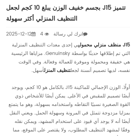
تتميز J15 بجسم خفيف الوزن يبلغ 10 كجم لجعل
التنظيف المنزلي أكثر سهولة
اترك لي رسالة
4
2025-12-12
J15 منظف منزلي محمول
هي إحدى معدات التنظيف المنزلية
التي تم إطلاقها حديثًا بواسطة Genuinsky. مزاياها الرئيسية
هي خفيفة ومحمولة وموفرة للعمالة وفعالة. وفي الوقت
نفسه، لديها تصميم أنسنة لجعل
تنظيف المنزل
أسهل.
أولًا، الوزن الإجمالي للماكينة J15 بالكامل هو 10 كجم، ويوجد
أيضًا تصميم للمقبض في الأعلى. يمكن أيضًا للأشخاص ذوي
القوة الصغيرة نسبيًا التقاطه واستخدامه بسهولة، وهو ما يتمتع
بمزايا مزدوجة تتمثل في المرونة وسهولة الحمل. ويعني النقل
أيضًا أنه لا يوجد أي قيود على استخدام المشهد، ويمكن نقله
وفقًا لمشهد التنظيف المطلوب، ولا يقتصر على الموقع، مما