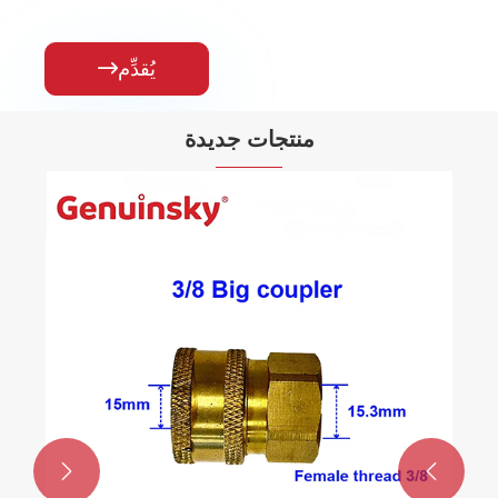
يُقدِّم

منتجات جديدة

