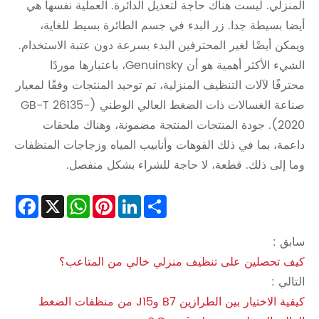
المنزلي. ليست هناك حاجة لتعديل الدائرة. العملية نفسها هي
أيضا بسيطة جدا. زر البدء في جسم الطائرة بسيط للغاية،
ويمكن أيضًا لغير المحترفين البدء بسرعة دون عتبة الاستخدام.
الشيء الأكثر أهمية هو أن Genuinsky، باعتبارها موردًا
محترفًا لآلات التنظيف المنزلية، تم توحيد المنتجات وفقًا لمعيار
صناعة الغسالات ذات الضغط العالي الوطني (GB-T 26135-
2020). جودة المنتجات المنتجة مضمونة، وهناك ملحقات
داعمة، بما في ذلك الفوهات وأنابيب المياه وزجاجات المنظفات
وما إلى ذلك. قطعة، لا حاجة للشراء بشكل منفصل.
cebook
WhatsApp
X
Pinterest
LinkedIn
Share
سابق :
كيف تحصلين على تنظيف منزلي خالي من المتاعب؟
التالي :
كيفية الاختيار بين الطرازين B7 وJ15 من منظفات الضغط