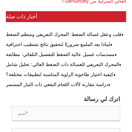
العالي المنزلية من Genuinsky？
أخبار ذات صلة
قلب وعقل غسالة الضغط: المحرك التعريفي ومنظم الضغط
– دليل عملي
لماذا يعد الملمع ضروريًا لتحقيق نتائج تشطيب احترافية
للأسطح
مسدسات غسيل عالية الضغط للتفصيل التلقائي: مطابقة
الضغط، واختيار الفوهة، وموثوقية الاستخدام اليومي
المحرك التعريفي للغسالة ذات الضغط العالي: تحليل شامل
كيفية اختيار طاحونة الزاوية المناسبة لتطبيقات مختلفة؟
​دراسة مقارنة لآلات اللحام البقعي ذات التيار المستمر
العاكس مع أنواع أخرى من آلات اللحام البقعي
اترك لي رسالة