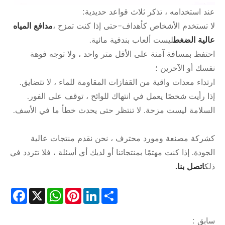
عند استخدامه ، تذكر ثلاث قواعد حديدية:
لا تستخدم الأشخاص كأهداف-حتى إذا كنت تمزح ،
مدافع المياه
عالية الضغط
ليست ألعاب بندقية مائية.
احتفظ بمسافة آمنة على الأقل متر واحد ، ولا توجه فوهة
نفسك أو الآخرين ؛
ارتداء معدات واقية من القفازات المقاومة للماء ، لا تتضايق.
إذا رأيت شخصًا يعمل في انتهاك للوائح ، توقف على الفور.
السلامة ليست مزحة. لا تنتظر حتى يحدث خطأ ما في الأسف.
كشركة مصنعة ومورد محترف ، نحن نقدم منتجات عالية
الجودة. إذا كنت مهتمًا بمنتجاتنا أو لديك أي أسئلة ، فلا تتردد في
ذلك
اتصل بنا.
cebook
WhatsApp
X
Pinterest
LinkedIn
Share
سابق :