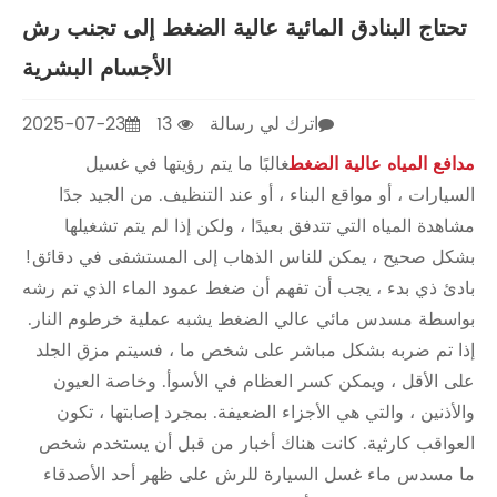
تحتاج البنادق المائية عالية الضغط إلى تجنب رش
الأجسام البشرية
اترك لي رسالة
13
2025-07-23
مدافع المياه عالية الضغط
غالبًا ما يتم رؤيتها في غسيل
السيارات ، أو مواقع البناء ، أو عند التنظيف. من الجيد جدًا
مشاهدة المياه التي تتدفق بعيدًا ، ولكن إذا لم يتم تشغيلها
بشكل صحيح ، يمكن للناس الذهاب إلى المستشفى في دقائق!
بادئ ذي بدء ، يجب أن تفهم أن ضغط عمود الماء الذي تم رشه
بواسطة مسدس مائي عالي الضغط يشبه عملية خرطوم النار.
إذا تم ضربه بشكل مباشر على شخص ما ، فسيتم مزق الجلد
على الأقل ، ويمكن كسر العظام في الأسوأ. وخاصة العيون
والأذنين ، والتي هي الأجزاء الضعيفة. بمجرد إصابتها ، تكون
العواقب كارثية. كانت هناك أخبار من قبل أن يستخدم شخص
ما مسدس ماء غسل السيارة للرش على ظهر أحد الأصدقاء