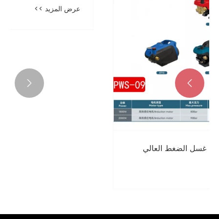


قلب وعقل غسالة الضغط: المحرك التعريفي
ومنظم الضغط – دليل عملي
عرض المزيد >>