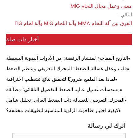
معنى وعمل مجال اللحام MIG
التالي :
الفرق بين آلة اللحام MMA وآلة اللحام MIG وآلة لحام TIG
أخبار ذات صلة
التاريخ المفاجئ لمنشار الرقصة: من الأدوات اليدوية البسيطة
إلى الأدوات الكهربائية الحديثة
قلب وعقل غسالة الضغط: المحرك التعريفي ومنظم الضغط
– دليل عملي
لماذا يعد الملمع ضروريًا لتحقيق نتائج تشطيب احترافية
للأسطح
مسدسات غسيل عالية الضغط للتفصيل التلقائي: مطابقة
الضغط، واختيار الفوهة، وموثوقية الاستخدام اليومي
المحرك التعريفي للغسالة ذات الضغط العالي: تحليل شامل
كيفية اختيار طاحونة الزاوية المناسبة لتطبيقات مختلفة؟
اترك لي رسالة