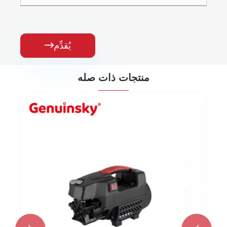
يُقدِّم

منتجات ذات صله