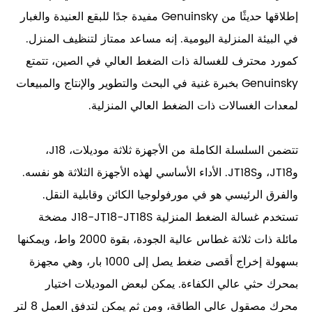
إطلاقها حديثًا من Genuinsky مفيدة جدًا للبقع العنيدة والغبار
في البيئة المنزلية اليومية. إنه مساعد ممتاز لتنظيف المنزل.
كمورد محترف للغسالة ذات الضغط العالي في الصين، تتمتع
Genuinsky بخبرة غنية في البحث والتطوير والإنتاج والمبيعات
لمعدات الغسالات ذات الضغط العالي المنزلية.
تتضمن السلسلة الكاملة من الأجهزة ثلاثة موديلات، J18،
وJT18، وJT18S. الأداء الأساسي لهذه الأجهزة الثلاثة هو نفسه.
والفرق الرئيسي هو في مورفولوجيا الكائن وقابلية النقل.
تستخدم غسالة الضغط المنزلية J18-JT18-JT18S مضخة
مائلة ذات ثلاثة غطاس عالية الجودة، بقوة 2000 واط، ويمكنها
بسهولة إخراج أقصى ضغط يصل إلى 1000 بار، وهي مجهزة
بمحرك حثي عالي الكفاءة. يمكن لبعض الموديلات اختيار
محرك مصقول عالي الطاقة، ومن ثم يمكن لتدفق العمل 8 لتر