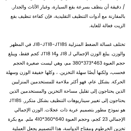
/ دقيقة أن ينظف بسرعة بقع السيارة، وغبار الأثاث والجدار.
بالمقارنة مع أدوات التنظيف التقليدية، فإن كفاءة تنظيف بقع
الزيت فعالة للغاية.
تختلف غسالة الضغط المنزلية J18-JT18-JT18S في المظهر
والوزن. يبلغ الوزن الإجمالي لـ J18 وJT18 14 كجم فقط، ويبلغ
حجم العبوة 463*373*380 مم، وهي ليست صغيرة الحجم
فحسب، ولكنها أيضًا سهلة التخزين. ، وكلها خفيفة الوزن وسهلة
الحركة. بشكل عام، فهو أكثر ملاءمة للمستخدمين المنزليين
الذين يحتاجون إلى تقليل مساحة التخزين والمستخدمين الذين
يحتاجون إلى تغيير سيناريوهات التنظيف بشكل متكرر. JT18S
هو نموذج مطور بتصميم عربة ذات عجلات. الوزن الإجمالي
الإجمالي 23 كجم، وحجم العبوة 640*360*410 ملم. مع بكرة
تخزين الخرطوم ومفتاح الدواسة، هذا التصميم يجعل العملية