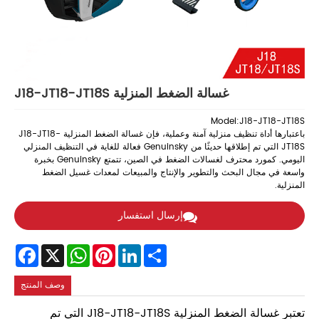
غسالة الضغط المنزلية J18-JT18-JT18S
Model:J18-JT18-JT18S
باعتبارها أداة تنظيف منزلية آمنة وعملية، فإن غسالة الضغط المنزلية J18-JT18-
JT18S التي تم إطلاقها حديثًا من Genuinsky فعالة للغاية في التنظيف المنزلي
اليومي. كمورد محترف لغسالات الضغط في الصين، تتمتع Genuinsky بخبرة
واسعة في مجال البحث والتطوير والإنتاج والمبيعات لمعدات غسيل الضغط
المنزلية.
إرسال استفسار
Facebook
WhatsApp
X
Pinterest
LinkedIn
Share
وصف المنتج
تعتبر غسالة الضغط المنزلية J18-JT18-JT18S التي تم