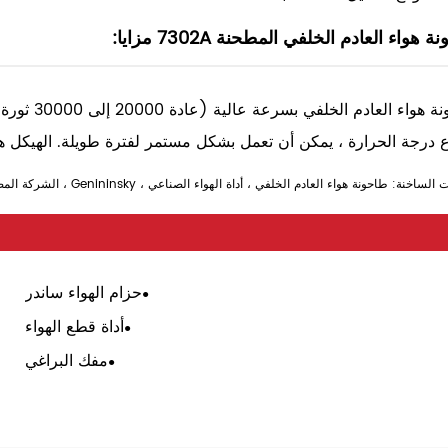
 هواء العادم الخلفي المطحنة 7302A مزايا:
طاحونة هوا
ع درجة الحرارة ، يمكن أن تعمل بشكل مستمر لفترة طويلة. الهيكل ه
خنة: طاحونة هواء العادم الخلفي ، أداة الهواء الصناعي ، Genininsky ، الشركة المصنعة الصينية ، المورد ، سعر المصنع
حزام الهواء ساندر
أداة قطع الهواء
مفك البراغي