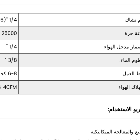
 تشاك
1/4 "(6 مم)
ة حرة
25000 دورة في الدقيقة
مار مدخل الهواء
1/4 "
م الماء.
3/8 "
 العمل
6-8 كجم/سم 2
لاك الهواء
IN 4CFM
يو الاستخدام:
يع والمعالجة الميكانيكية