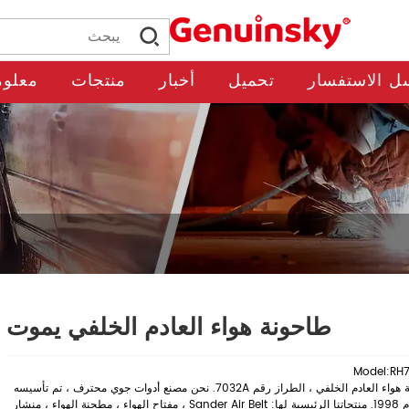
ل الاستفسار
تحميل
أخبار
منتجات
معلوم
طاحونة هواء العادم الخلفي يموت
Model:RH
طاحونة هواء العادم الخلفي ، الطراز رقم 7032A. نحن مصنع أدوات جوي محترف ، تم تأسيسه
في عام 1998. منتجاتنا الرئيسية لها: Sander Air Belt ، مفتاح الهواء ، مطحنة الهواء ، منشار