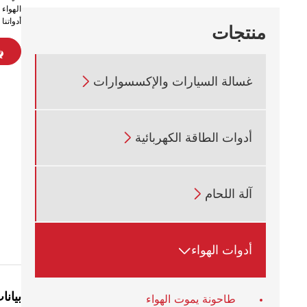
الهواء 
أدواتنا 
منتجات
غسالة السيارات والإكسسوارات

أدوات الطاقة الكهربائية

آلة اللحام

أدوات الهواء

بيانا
طاحونة يموت الهواء