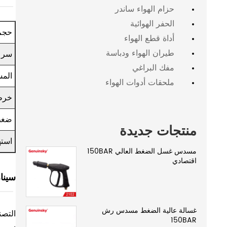
حزام الهواء ساندر
الحفر الهوائية
حجم
أداة قطع الهواء
طيران الهواء ودباسة
سرع
مفك البراغي
المس
ملحقات أدوات الهواء
خرطو
ضغط
منتجات جديدة
استه
مسدس غسل الضغط العالي 150BAR
اقتصادي
سينار
غسالة عالية الضغط مسدس رش
التصن
150BAR