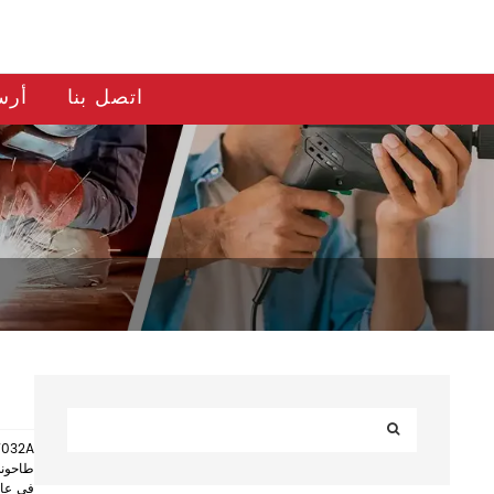
اتصل بنا
أرس
7032A