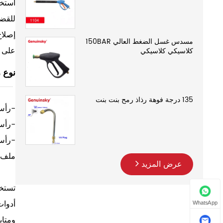
استخد
للقضا
إصلاح
مسدس غسل الضغط العالي 150BAR
على س
كلاسيكي كلاسيكي
نوع 
135 درجة فوهة رذاذ رمح بنت بنت
-رأس
-رأس
-رأس
ملف دوار 
عرض المزيد
تستخد
أدوات
WhatsApp
ومتاب