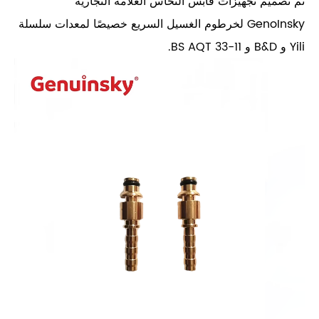
تم تصميم تجهيزات قابس النحاس العلامة التجارية
GenoInsky لخرطوم الغسيل السريع خصيصًا لمعدات سلسلة
Yili و B&D و BS AQT 33-11.