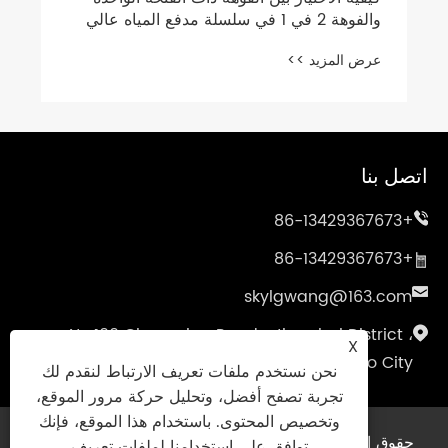
والفوهة 2 في 1 في سلسلة مدفع المياه عالي
الضغط 150 بار？
عرض المزيد >>
اتصل بنا
+86-13429367673
+86-13429367673
skylgwang@163.com
No.199 Changxing Road ، Jiangbei District ،
X
Ningbo City ، مقاطعة تشجيانغ ، الصين
نحن نستخدم ملفات تعريف الارتباط لنقدم لك
تجربة تصفح أفضل، وتحليل حركة مرور الموقع،
وتخصيص المحتوى. باستخدام هذا الموقع، فإنك
حقوق الطبع والنشر © 2025 Ningbo genitsky imp. &
توافق على استخدامنا لملفات تعريف