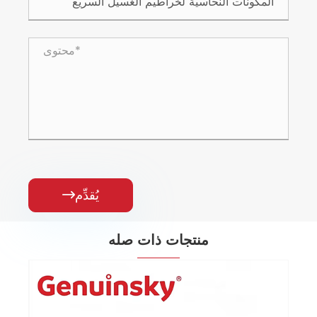
يُقدِّم

منتجات ذات صله